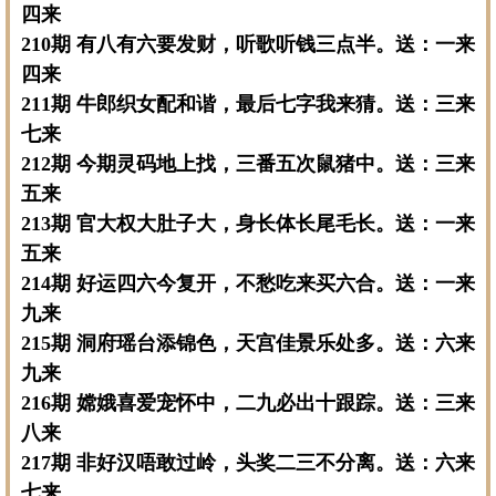
四来
210期 有八有六要发财，听歌听钱三点半。送：一来
四来
211期 牛郎织女配和谐，最后七字我来猜。送：三来
七来
212期 今期灵码地上找，三番五次鼠猪中。送：三来
五来
213期 官大权大肚子大，身长体长尾毛长。送：一来
五来
214期 好运四六今复开，不愁吃来买六合。送：一来
九来
215期 洞府瑶台添锦色，天宫佳景乐处多。送：六来
九来
216期 嫦娥喜爱宠怀中，二九必出十跟踪。送：三来
八来
217期 非好汉唔敢过岭，头奖二三不分离。送：六来
七来