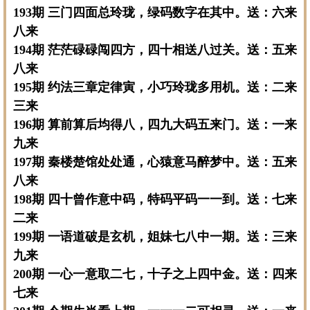
193期 三门四面总玲珑，绿码数字在其中。送：六来
八来
194期 茫茫碌碌闯四方，四十相送八过关。送：五来
八来
195期 约法三章定律寅，小巧玲珑多用机。送：二来
三来
196期 算前算后均得八，四九大码五来门。送：一来
九来
197期 秦楼楚馆处处通，心猿意马醉梦中。送：五来
八来
198期 四十曾作意中码，特码平码一一到。送：七来
二来
199期 一语道破是玄机，姐妹七八中一期。送：三来
九来
200期 一心一意取二七，十子之上四中金。送：四来
七来