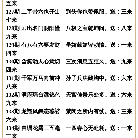
五来
127期 二字带六也开出，到头你也赞佩服。送：三来
七来
128期 师出名门阴阳懂，八极之宝乾坤问。送：八来
九来
129期 有八有六要发财，呈娇献媚皆动情。送：一来
四来
130期 含笑动人心意切，三次消息五更风。送：九来
四来
131期 千军万马向前冲，孙子兵法藏胸中。送：六来
八来
132期 洞府瑶台添锦色，天宫佳景乐处多。送：六来
九来
133期 龙翔凤舞态婆娑，禁闭之所内有线。送：三来
六来
134期 自调花露三五毫，一四春心无处耗。送：一来
三来