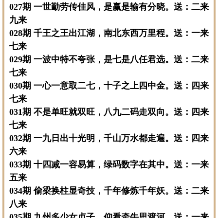
027期 一世勤劳传佳风，是赢是输有分晓。送：二来
九来
028期 千王之王出江湖，南北东西万里程。送：一来
七来
029期 一波中特不夸张，是七是八任君选。送：二来
七来
030期 一心一意取二七，十子之上四中金。送：四来
七来
031期 不是单旺就双旺，八九二码走双向。送：四来
七来
032期 一九日出十光明，千山万水都走遍。送：四来
六来
033期 十四减一容易算，绿码数字在其中。送：一来
五来
034期 偷梁换柱显奇技，千年修炼千年妖。送：二来
八来
035期 九州多少女贞子，仰看牵牛思渡河。送：一来