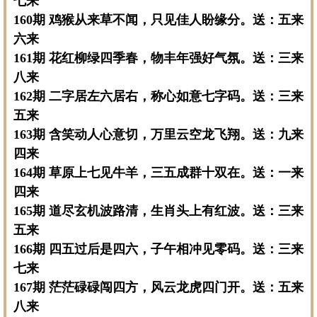
七来
160期 鸡猴从来草不闻，只见佳人盼缘分。送：五来
六来
161期 花红柳绿四季春，物丰年强好气氛。送：三来
八来
162期 二字居左六居右，称心如意七字码。送：三来
五来
163期 含笑动人心意切，万里云空龙飞翔。送：九来
四来
164期 草原上七见牛羊，三五成群十双在。送：一来
四来
165期 道尽玄机波路清，生肖头上有红波。送：三来
五来
166期 四五过后是四六，子午相冲见零码。送：三来
七来
167期 茫茫碌碌闯四方，风云龙虎四门开。送：五来
八来