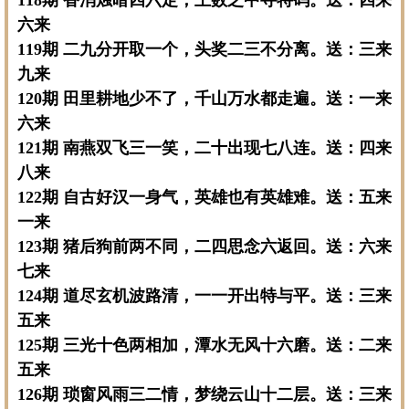
六来
119期 二九分开取一个，头奖二三不分离。送：三来
九来
120期 田里耕地少不了，千山万水都走遍。送：一来
六来
121期 南燕双飞三一笑，二十出现七八连。送：四来
八来
122期 自古好汉一身气，英雄也有英雄难。送：五来
一来
123期 猪后狗前两不同，二四思念六返回。送：六来
七来
124期 道尽玄机波路清，一一开出特与平。送：三来
五来
125期 三光十色两相加，潭水无风十六磨。送：二来
五来
126期 琐窗风雨三二情，梦绕云山十二层。送：三来