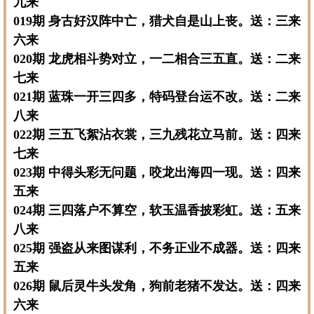
九来
019期 身古好汉阵中亡，猎犬自是山上丧。送：三来
六来
020期 龙虎相斗势对立，一二相合三五直。送：二来
七来
021期 蓝珠一开三四多，特码登台运不改。送：二来
八来
022期 三五飞絮沾衣裳，三九残花立马前。送：四来
七来
023期 中得头彩无问题，咬龙出海四一现。送：四来
五来
024期 三四落户不算空，软玉温香披彩虹。送：五来
八来
025期 强盗从来图谋利，不务正业不成器。送：四来
五来
026期 鼠后灵牛头发角，狗前老猪不发达。送：四来
六来