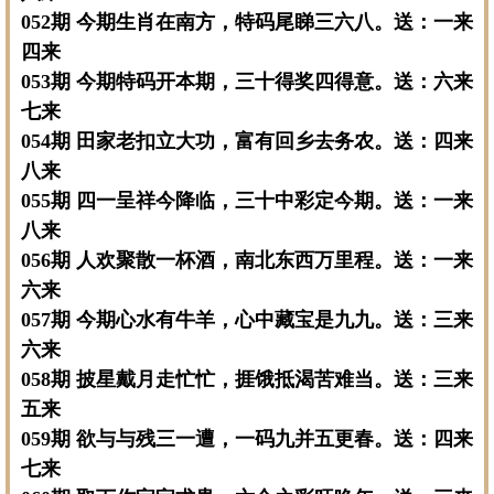
052期 今期生肖在南方，特码尾睇三六八。送：一来
四来
053期 今期特码开本期，三十得奖四得意。送：六来
七来
054期 田家老扣立大功，富有回乡去务农。送：四来
八来
055期 四一呈祥今降临，三十中彩定今期。送：一来
八来
056期 人欢聚散一杯酒，南北东西万里程。送：一来
六来
057期 今期心水有牛羊，心中藏宝是九九。送：三来
六来
058期 披星戴月走忙忙，捱饿抵渴苦难当。送：三来
五来
059期 欲与与残三一遭，一码九并五更春。送：四来
七来