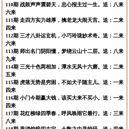
110期 战鼓声声震碧天，忠心报主过一生。送：八来
六来
111期 走四方实力雄厚，擒老龙大闹天宫。送：二来
四来
112期 三才八卦运玄机，小巧玲珑妙术奇。送：二来
六来
113期 师出名门阴阳懂，梦绕云山十二层。送：八来
九来
114期 三光十色两相加，潭水无风十六磨。送：二来
五来
115期 虎落无势是穷困，不如犬子随主儿。送：一来
四来
116期 小门今期赢大钱，该买大来不买小。送：一来
四来
117期 花红柳绿四季春，呼风唤雨它最行。送：三来
八来
118期 香消烛暗四六定，土数之中寻特码。送：四来