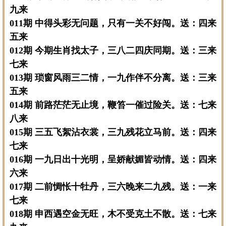
九来
011期 中得头彩无问题，只有一关不好闯。送：四来
五来
012期 今期生肖找太子，三八二四庆同期。送：三来
七来
013期 琐窗风雨三二情，一九作伴不分离。送：三来
五来
014期 前路茫茫无止境，鞭笞一催过险关。送：七来
八来
015期 三五飞絮沾衣裳，三九残花立马前。送：四来
七来
016期 一九日出十光明，呈娇献媚皆动情。送：四来
六来
017期 二前惆怅十牡丹，三六晚来二九残。送：一来
七来
018期 申西遇空金无旺，木不受克土不散。送：七来