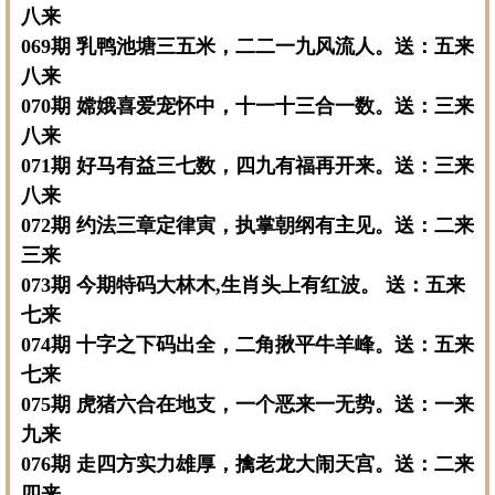
八来
069期 乳鸭池塘三五米，二二一九风流人。送：五来
八来
070期 嫦娥喜爱宠怀中，十一十三合一数。送：三来
八来
071期 好马有益三七数，四九有福再开来。送：三来
八来
072期 约法三章定律寅，执掌朝纲有主见。送：二来
三来
073期 今期特码大林木,生肖头上有红波。 送：五来
七来
074期 十字之下码出全，二角揪平牛羊峰。送：五来
七来
075期 虎猪六合在地支，一个恶来一无势。送：一来
九来
076期 走四方实力雄厚，擒老龙大闹天宫。送：二来
四来